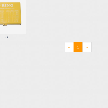
5B
«
1
»