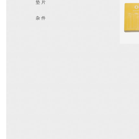
垫片
杂件